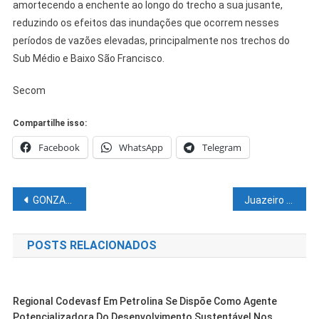
amortecendo a enchente ao longo do trecho a sua jusante,
reduzindo os efeitos das inundações que ocorrem nesses
períodos de vazões elevadas, principalmente nos trechos do
Sub Médio e Baixo São Francisco.
Secom
Compartilhe isso:
Facebook
WhatsApp
Telegram
Navegação
GONZAGA PATRIOTA DEDICA AGENDA PARA VISITAS E REUNIÕES POLÍTICAS EM PERNAMBUCO
Juazeiro registra 305 novos casos da Covid-19 nesta terça-feira
de
POSTS RELACIONADOS
Post
Regional Codevasf Em Petrolina Se Dispõe Como Agente
Potencializadora Do Desenvolvimento Sustentável Nos