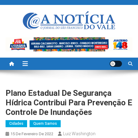
Skip
to
content
A Noticia Do Vale
Blog de Noticias do Vale do São Francisco é Região
Plano Estadual De Segurança
Hídrica Contribui Para Prevenção E
Controle De Inundações
Cidades
Quem Samos
Luiz Washington
15 De Fevereiro De 2022