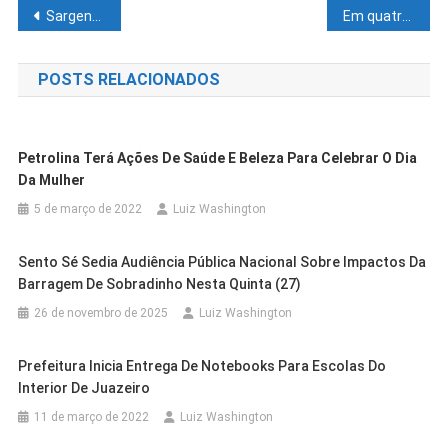
Navegação
Sargento é condenado a 14 anos e 6 meses de prisão por transportar cocaína em avião da FAB
Em quatro horas, PRF recolhe 14 motocicletas irregulares em Carpina
de
POSTS RELACIONADOS
Post
Petrolina Terá Ações De Saúde E Beleza Para Celebrar O Dia
Da Mulher
5 de março de 2022
Luiz Washington
Sento Sé Sedia Audiência Pública Nacional Sobre Impactos Da
Barragem De Sobradinho Nesta Quinta (27)
26 de novembro de 2025
Luiz Washington
Cidades
Juazeiro
Prefeitura Inicia Entrega De Notebooks Para Escolas Do
Outras Cidades
Salvador
Cidades
Juazeiro
Interior De Juazeiro
Prefeitura De Juazeiro Entrega
Venda Mais Cara Da História Do Bahia,
Cidades
Juazeiro
Aciaj Apoia Programa De Revitalização
Segunda Etapa Do Projeto De
11 de março de 2022
Luiz Washington
Cidades
Juazeiro
Atacante É Apresentado Em Rival Da
PROJUA Na Iluminação: Prefeitura
Financeira Do Comércio Das BRs 325 E
Cidades
Juazeiro
Boiamento Do Rio São Francisco E