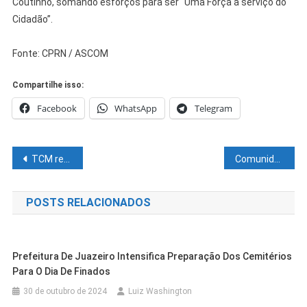
Coutinho, somando esforços para ser “Uma Força a serviço do
Cidadão”.
Fonte: CPRN / ASCOM
Compartilhe isso:
Facebook
WhatsApp
Telegram
Navegação
TCM recomenda a aprovação, com ressalvas, das contas 2020 de seis prefeituras
Comunidades da zona rural de Juazeiro são beneficiadas com aberturas de barreiros…
de
POSTS RELACIONADOS
Post
Prefeitura De Juazeiro Intensifica Preparação Dos Cemitérios
Para O Dia De Finados
30 de outubro de 2024
Luiz Washington