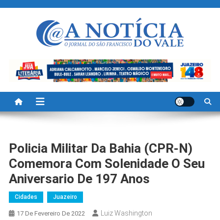
Skip
to
content
A Noticia Do Vale
Blog de Noticias do Vale do São Francisco é Região
Policia Militar Da Bahia (CPR-N)
Comemora Com Solenidade O Seu
Aniversario De 197 Anos
Cidades
Juazeiro
Luiz Washington
17 De Fevereiro De 2022