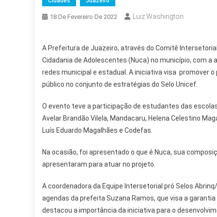
Cidades
Juazeiro
Luiz Washington
18 De Fevereiro De 2022
A Prefeitura de Juazeiro, através do Comitê Intersetoria
Cidadania de Adolescentes (Nuca) no município, com a 
redes municipal e estadual. A iniciativa visa promover 
público no conjunto de estratégias do Selo Unicef.
O evento teve a participação de estudantes das escola
Avelar Brandão Vilela, Mandacaru, Helena Celestino Mag
Luís Eduardo Magalhães e Codefas.
Na ocasião, foi apresentado o que é Nuca, sua composi
apresentaram para atuar no projeto.
A coordenadora da Equipe Intersetorial pró Selos Abrinq/
agendas da prefeita Suzana Ramos, que visa a garanti
destacou a importância da iniciativa para o desenvolv