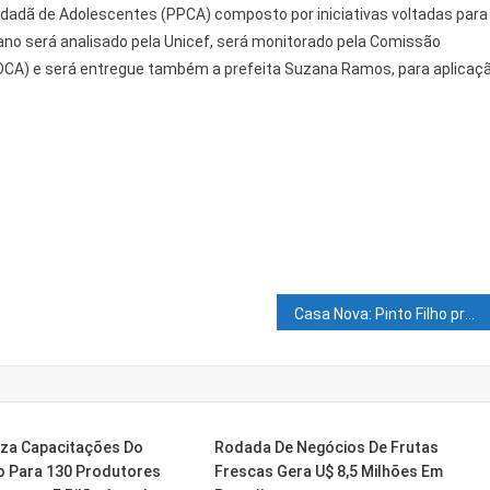
idadã de Adolescentes (PPCA) composto por iniciativas voltadas para
lano será analisado pela Unicef, será monitorado pela Comissão
MDCA) e será entregue também a prefeita Suzana Ramos, para aplicaç
Casa Nova: Pinto Filho propõe, através de emenda modificativa, reajuste de 10% nos salários dos servidores públicos.
iza Capacitações Do
Rodada De Negócios De Frutas
ro Para 130 Produtores
Frescas Gera U$ 8,5 Milhões Em