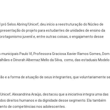
l pró Selos Abrinq/Unicef, deu início a reestruturação do Núcleo de
apresentação do projeto para estudantes de unidades de ensino da
o protagonismo juvenil e, entre outras coisas, o engajamento desse
s municipais Paulo VI, Professora Graciosa Xavier Ramos Gomes, Dom
alhães e Dinorah Albernaz Mello da Silva, como, das estaduais Modelo
ção e a forma de atuação de seus integrantes, que voluntariamente s
Unicef, Alexandrina Araújo, destacou que a iniciativa integra uma das
a dos direitos humanos e da dignidade desse segmento. Ela também
imento de competências nos adolescentes.