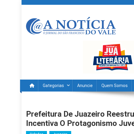
Skip
to
content
A Noticia Do Vale
Blog de Noticias do Vale do São Francisco é Região
Gategorias
Anuncie
Quem Somos
Prefeitura De Juazeiro Reestr
Incentiva O Protagonismo Juve