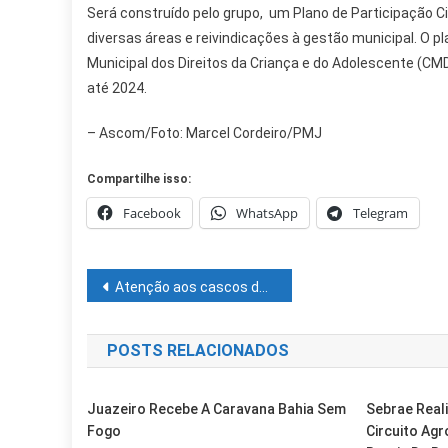
Será construído pelo grupo, um Plano de Participação C
diversas áreas e reivindicações à gestão municipal. O p
Municipal dos Direitos da Criança e do Adolescente (C
até 2024.
– Ascom/Foto: Marcel Cordeiro/PMJ
Compartilhe isso:
Facebook
WhatsApp
Telegram
Navegação
Atenção aos cascos dos cavalos aumenta bem-estar e eleva desempenho dos animais
de
POSTS RELACIONADOS
Post
Juazeiro Recebe A Caravana Bahia Sem
Sebrae Real
Fogo
Circuito Ag