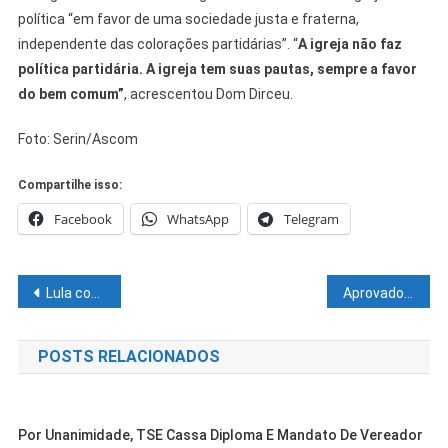
política “em favor de uma sociedade justa e fraterna,
independente das colorações partidárias”. “
A igreja não faz
política partidária. A igreja tem suas pautas, sempre a favor
do bem comum”
, acrescentou Dom Dirceu.
Foto: Serin/Ascom
Compartilhe isso:
Facebook
WhatsApp
Telegram
Navegação
Lula convida Randolfe para coordenar campanha e pede compreensão aos amapaenses
Aprovado projeto que regulamenta retorno de gestantes ao trabalho presencial após vacina
de
POSTS RELACIONADOS
Post
Por Unanimidade, TSE Cassa Diploma E Mandato De Vereador