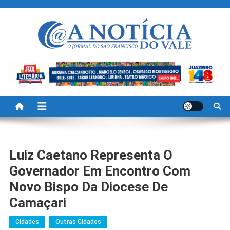
Skip
to
content
A Noticia Do Vale
Blog de Noticias do Vale do São Francisco é Região
Luiz Caetano Representa O
Governador Em Encontro Com
Novo Bispo Da Diocese De
Camaçari
Cidades
Outras Cidades