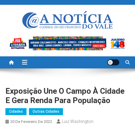
Skip
to
content
A Noticia Do Vale
Blog de Noticias do Vale do São Francisco é Região
Exposição Une O Campo À Cidade
E Gera Renda Para População
Cidades
Outras Cidades
Luiz Washington
20 De Fevereiro De 2022