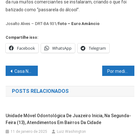
da rua muitos comerciantes se instalaram, criando o que foi
batizado como “passarela do álcool”.
Josalto Alves – DRT-BA 931/
foto – Euro Amâncio
Compartilhe isso:
Facebook
WhatsApp
Telegram
Navegação
Casa Nova vai promover mutirão para qualificar produtores rurais junto ao PRONAF
Por medidas restritivas, partida entre Brasil x Chile na Fonte Nova é cancelada
de
POSTS RELACIONADOS
Post
Unidade Móvel Odontológica De Juazeiro Inicia, Na Segunda-
Feira (13), Atendimentos Em Bairros Da Cidade
11 de janeiro de 2025
Luiz Washington