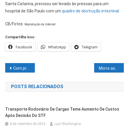
Santa Catarina, precisou ser levado às pressas para um
hospital de São Paulo com um
quadro de obstrução intestinal
.
CB/Fotos:
Reprodução da Internet
Compartilhe isso:
Facebook
WhatsApp
Telegram
Navegação
Com prejuízos de R$ 80 milhões, produtores do Vale do São Francisco cobrem os pomares se protegendo das chuvas
Morre aos 43 anos a cantora Paulinha Abelha da Banda Calcinha Preta
de
POSTS RELACIONADOS
Post
Transporte Rodoviário De Cargas Teme Aumento De Custos
Após Decisão Do STF
4 de setembro de 2023
Luiz Washington