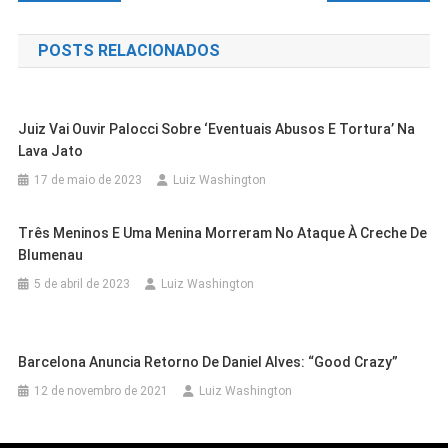
de
POSTS RELACIONADOS
Post
Juiz Vai Ouvir Palocci Sobre ‘eventuais Abusos E Tortura’ Na
Lava Jato
17 de maio de 2023
Luiz Washington
Três Meninos E Uma Menina Morreram No Ataque À Creche De
Blumenau
5 de abril de 2023
Luiz Washington
Cidades
Outras Cidades
Barcelona Anuncia Retorno De Daniel Alves: “Good Crazy”
Cidades
Outras Cidades
Exame Toxicológico Passa A Ser
Cidades
Outras Cidades
12 de novembro de 2021
Luiz Washington
Polícia Rodoviária Federal Segue
Outras Cidades
Salvador
Obrigatório Para Primeira CNH Nas
Seagri Lança Edital De Processo
Utilizando Drones Na Fiscalização Das
Revista Argentina Prepara
Categorias A E B Também Na Bahia
Seletivo Com 35 Vagas E Inscrições A
Cidades
Petrolina