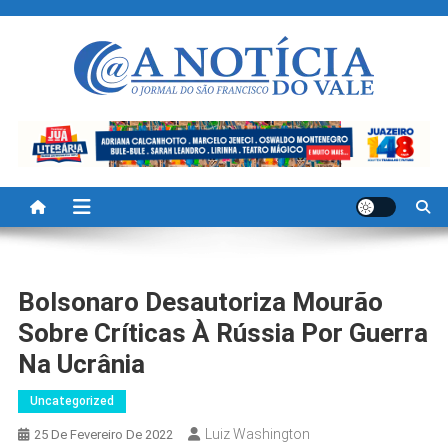
Skip
to
content
A Noticia Do Vale
Blog de Noticias do Vale do São Francisco é Região
Bolsonaro Desautoriza Mourão
Sobre Críticas À Rússia Por Guerra
Na Ucrânia
Uncategorized
Luiz Washington
25 De Fevereiro De 2022