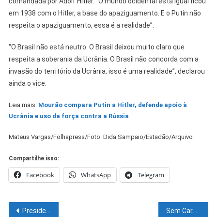
comandada por Adolf Hitler. “O mundo ocidental está igual ficou
em 1938 com o Hitler, a base do apaziguamento. E o Putin não
respeita o apaziguamento, essa é a realidade”.
“O Brasil não está neutro. O Brasil deixou muito claro que
respeita a soberania da Ucrânia. O Brasil não concorda com a
invasão do território da Ucrânia, isso é uma realidade”, declarou
ainda o vice.
Leia mais:
Mourão compara Putin a Hitler, defende apoio à
Ucrânia e uso da força contra a Rússia
Mateus Vargas/Folhapress/Foto: Dida Sampaio/Estadão/Arquivo
Compartilhe isso:
Facebook
WhatsApp
Telegram
Navegação
Presidente da Ucrânia diz que primeiro dia de ataque russo deixou 137 mortos
Sem Carnaval, catadores e cordeiros receberão apoio do governo do Estado