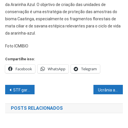
da Ararinha Azul. O objetivo de criação das unidades de
conservação é uma estratégia de proteção das amostras do
bioma Caatinga, especialmente os fragmentos florestais de
mata ciliar e de savana estépica relevantes para o ciclo de vida
da ararinha-azul.
Foto ICMIBIO
Compartilhe isso:
Facebook
WhatsApp
Telegram
Navegação
STF garante “revisão da vida toda” a aposentados do INSS; veja quem tem direito
Ucrânia aceita negociar com Rússia depois de aumento da pressão militar de Putin
de
POSTS RELACIONADOS
Post