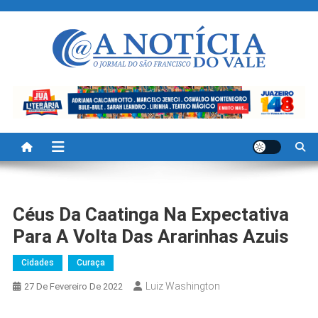
Skip
to
content
A Noticia Do Vale
Blog de Noticias do Vale do São Francisco é Região
Céus Da Caatinga Na Expectativa
Para A Volta Das Ararinhas Azuis
Cidades
Curaça
Luiz Washington
27 De Fevereiro De 2022