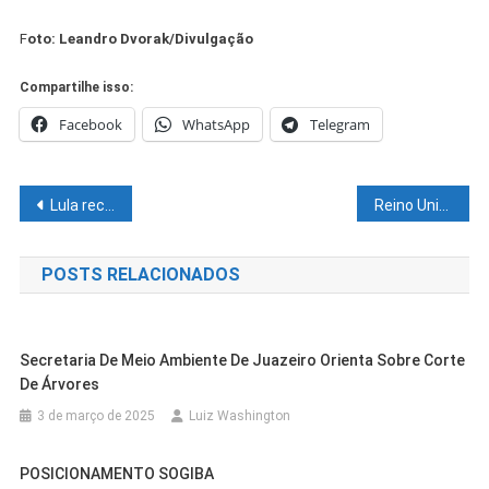
F
oto: Leandro Dvorak/Divulgação
Compartilhe isso:
Facebook
WhatsApp
Telegram
Navegação
Lula reclama do tempo gasto para fazer articulações política
Reino Unido afirma que sanções buscam ‘derrubar Putin’
de
POSTS RELACIONADOS
Post
Secretaria De Meio Ambiente De Juazeiro Orienta Sobre Corte
De Árvores
3 de março de 2025
Luiz Washington
POSICIONAMENTO SOGIBA