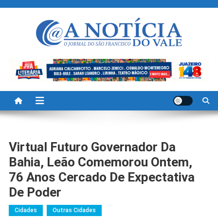
Skip
to
content
A Noticia Do Vale
Blog de Noticias do Vale do São Francisco é Região
Virtual Futuro Governador Da
Bahia, Leão Comemorou Ontem,
76 Anos Cercado De Expectativa
De Poder
Cidades
Outras Cidades