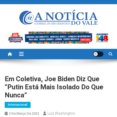
Skip
to
content
A Noticia Do Vale
Blog de Noticias do Vale do São Francisco é Região
Em Coletiva, Joe Biden Diz Que
“Putin Está Mais Isolado Do Que
Nunca”
Internacional
Luiz Washington
3 De Março De 2022