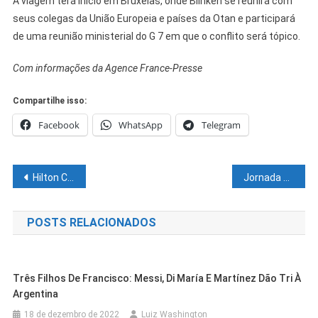
A viagem terá início em Bruxelas, onde Blinken se reunirá com
seus colegas da União Europeia e países da Otan e participará
de uma reunião ministerial do G 7 em que o conflito será tópico.
Com informações da Agence France-Presse
Compartilhe isso:
Facebook
WhatsApp
Telegram
Navegação
Hilton Coelho indica adequação do vencimento base dos antigos servidores do DERBA
Jornada Pedagógica 2022: local da palestra magna com Fabrício Carpinejar é alterado para Via Show Juazeiro
de
POSTS RELACIONADOS
Post
Três Filhos De Francisco: Messi, Di María E Martínez Dão Tri À
Argentina
18 de dezembro de 2022
Luiz Washington