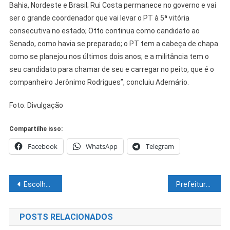
Bahia, Nordeste e Brasil; Rui Costa permanece no governo e vai
ser o grande coordenador que vai levar o PT à 5ª vitória
consecutiva no estado; Otto continua como candidato ao
Senado, como havia se preparado; o PT tem a cabeça de chapa
como se planejou nos últimos dois anos; e a militância tem o
seu candidato para chamar de seu e carregar no peito, que é o
companheiro Jerônimo Rodrigues”, concluiu Ademário.
Foto: Divulgação
Compartilhe isso:
Facebook
WhatsApp
Telegram
Navegação
Escolha de Jerônimo revela estratégia para preservar bancadas petistas
Prefeitura e BNB alinham parceria para incentivo aos empreendedores de Sento-Sé
de
POSTS RELACIONADOS
Post