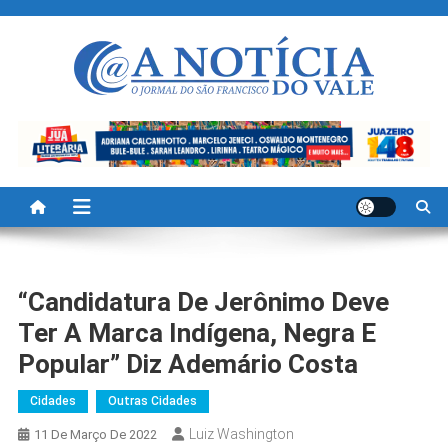
Skip
to
content
A Noticia Do Vale
Blog de Noticias do Vale do São Francisco é Região
“Candidatura De Jerônimo Deve
Ter A Marca Indígena, Negra E
Popular” Diz Ademário Costa
Cidades
Outras Cidades
Luiz Washington
11 De Março De 2022