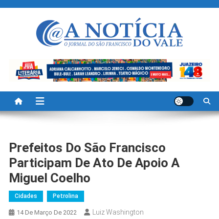
Skip
to
content
A Noticia Do Vale
Blog de Noticias do Vale do São Francisco é Região
Prefeitos Do São Francisco
Participam De Ato De Apoio A
Miguel Coelho
Cidades
Petrolina
Luiz Washington
14 De Março De 2022