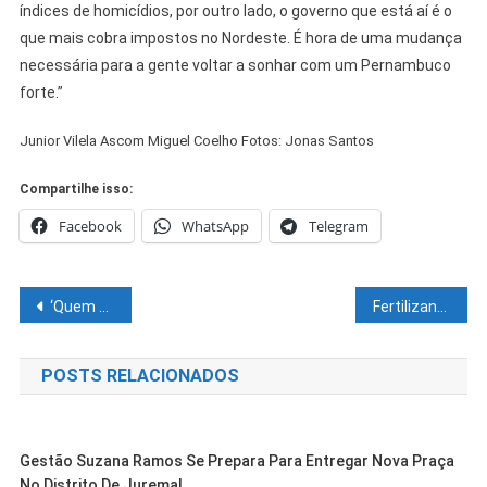
índices de homicídios, por outro lado, o governo que está aí é o
que mais cobra impostos no Nordeste. É hora de uma mudança
necessária para a gente voltar a sonhar com um Pernambuco
forte.”
Junior Vilela Ascom Miguel Coelho Fotos: Jonas Santos
Compartilhe isso:
Facebook
WhatsApp
Telegram
Navegação
‘Quem pensa que estou abrindo a porta dos quartéis para Lula desconhece a minha história’, diz Mourão
Fertilizante ecológico pode reduzir dependência de importação
de
POSTS RELACIONADOS
Post
Gestão Suzana Ramos Se Prepara Para Entregar Nova Praça
No Distrito De Juremal