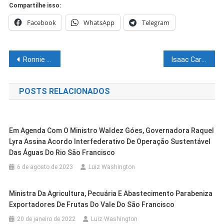
Compartilhe isso:
Facebook
WhatsApp
Telegram
Navegação
Ronnie Lessa é um dos alvos de operação da PF contra quadrilha de tráfico internacional de armas
Isaac Carvalho cobra reajuste do piso salarial para professores da rede municipal de Juazeiro
de
POSTS RELACIONADOS
Post
Em Agenda Com O Ministro Waldez Góes, Governadora Raquel
Lyra Assina Acordo Interfederativo De Operação Sustentável
Das Águas Do Rio São Francisco
6 de agosto de 2023
Luiz Washington
Ministra Da Agricultura, Pecuária E Abastecimento Parabeniza
Exportadores De Frutas Do Vale Do São Francisco
20 de janeiro de 2022
Luiz Washington