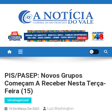
Skip
to
content
A Noticia Do Vale
Blog de Noticias do Vale do São Francisco é Região
PIS/PASEP: Novos Grupos
Começam A Receber Nesta Terça-
Feira (15)
Uncategorized
Luiz Washington
15 De Março De 2022