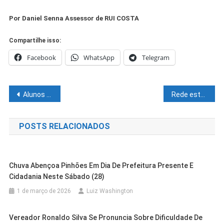
Por Daniel Senna Assessor de RUI COSTA
Compartilhe isso:
Facebook
WhatsApp
Telegram
Navegação
Alunos retornam às aulas na rede municipal de educação de Juazeiro
Rede estadual de ensino recebe seis mil exemplares do livro Torto Arado, que aborda temas como racismo e escravidão no Brasil
de
POSTS RELACIONADOS
Post
Chuva Abençoa Pinhões Em Dia De Prefeitura Presente E
Cidadania Neste Sábado (28)
1 de março de 2026
Luiz Washington
Vereador Ronaldo Silva Se Pronuncia Sobre Dificuldade De