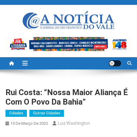
Skip
to
content
A Noticia Do Vale
Blog de Noticias do Vale do São Francisco é Região
Rui Costa: “Nossa Maior Aliança É
Com O Povo Da Bahia”
Cidades
Outras Cidades
Luiz Washington
15 De Março De 2022