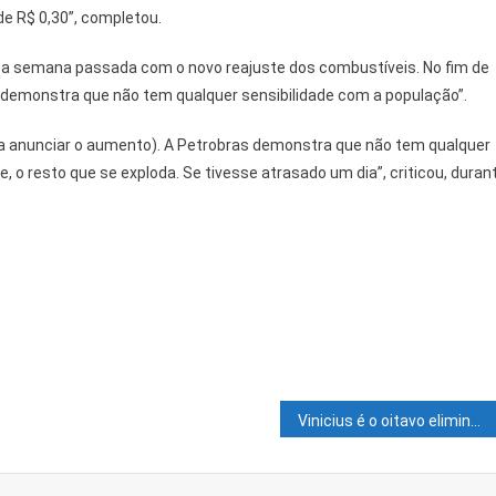
 de R$ 0,30”, completou.
 semana passada com o novo reajuste dos combustíveis. No fim de
 “demonstra que não tem qualquer sensibilidade com a população”.
ra anunciar o aumento). A Petrobras demonstra que não tem qualquer
, o resto que se exploda. Se tivesse atrasado um dia”, criticou, duran
Vinicius é o oitavo eliminado no paredão do ‘BBB22’, com 55,87% dos votos