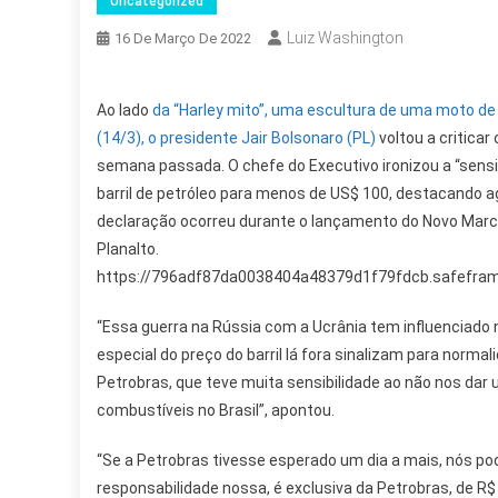
Uncategorized
Luiz Washington
16 De Março De 2022
Ao lado
da “Harley mito”, uma escultura de uma moto de
(14/3), o presidente Jair Bolsonaro (PL)
voltou a criticar
semana passada. O chefe do Executivo ironizou a “sensib
barril de petróleo para menos de US$ 100, destacando a
declaração ocorreu durante o lançamento do Novo Marco
Planalto.
https://796adf87da0038404a48379d1f79fdcb.safeframe
“Essa guerra na Rússia com a Ucrânia tem influenciado
especial do preço do barril lá fora sinalizam para norm
Petrobras, que teve muita sensibilidade ao não nos dar
combustíveis no Brasil”, apontou.
“Se a Petrobras tivesse esperado um dia a mais, nós pod
responsabilidade nossa, é exclusiva da Petrobras, de R$ 