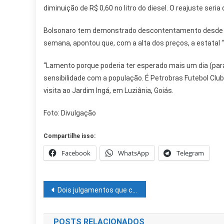
diminuição de R$ 0,60 no litro do diesel. O reajuste seria
Bolsonaro tem demonstrado descontentamento desde a
semana, apontou que, com a alta dos preços, a estatal
“Lamento porque poderia ter esperado mais um dia (pa
sensibilidade com a população. É Petrobras Futebol Clube
visita ao Jardim Ingá, em Luziânia, Goiás.
Foto: Divulgação
Compartilhe isso:
Facebook
WhatsApp
Telegram
Navegação
Dois julgamentos que condenavam Nenê Constantino são anulados pelo STJ
de
POSTS RELACIONADOS