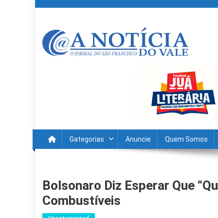
Skip
to
content
A Noticia Do Vale
Blog de Noticias do Vale do São Francisco é Região
Gategorias
Anuncie
Quem Somos
Bolsonaro Diz Esperar Que “qu
Combustíveis