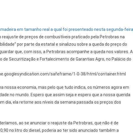
 madeira em tamanho real a qual foi presenteado nesta segunda-feir
 o reajuste de preços de combustíveis praticado pela Petrobras na
ilidade” por parte da estatal e sinalizou sobre a queda do preço do
guardar que, com isso, a Petrobras acompanhe a queda nos valores. A
 de Securitização e Fortalecimento de Garantias Agro, no Palácio do
.googlesyndication.com/safeframe/1-0-38/html/container.html
 na nossa economia, mas pelo que tudo indica, os números agora em
alidade no mundo. Espero que assim seja e espero que a nossa querida
 um dia, ela retorne aos níveis da semana passada os preços dos
eríamos, ao se anunciar o reajuste da Petrobras, que não é de
0,90 no litro do diesel, poderia ao ter sido anunciado também a