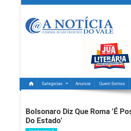
Skip
to
content
A Noticia Do Vale
Blog de Noticias do Vale do São Francisco é Região
Gategorias
Anuncie
Quem Somos
Bolsonaro Diz Que Roma ‘é Po
Do Estado’