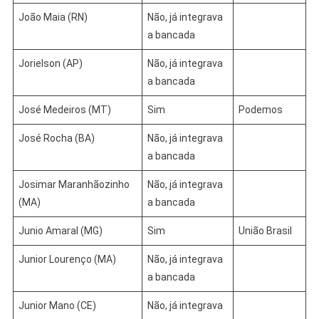
João Maia (RN)
Não, já integrava
a bancada
Jorielson (AP)
Não, já integrava
a bancada
José Medeiros (MT)
Sim
Podemos
José Rocha (BA)
Não, já integrava
a bancada
Josimar Maranhãozinho
Não, já integrava
(MA)
a bancada
Junio Amaral (MG)
Sim
União Brasil
Junior Lourenço (MA)
Não, já integrava
a bancada
Junior Mano (CE)
Não, já integrava