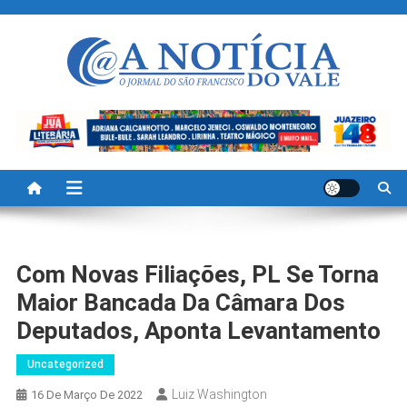
Skip
to
content
A Noticia Do Vale
Blog de Noticias do Vale do São Francisco é Região
Com Novas Filiações, PL Se Torna
Maior Bancada Da Câmara Dos
Deputados, Aponta Levantamento
Uncategorized
Luiz Washington
16 De Março De 2022