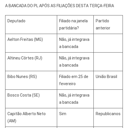
A BANCADA DO PL APÓS AS FILIAÇÕES DESTA TERÇA-FEIRA
Deputado
Filiado na janela
Partido
partidária?
anterior
Aelton Freitas (MG)
Não, já integrava
a bancada
Altineu Côrtes (RJ)
Não, já integrava
a bancada
Bibo Nunes (RS)
Filiado em 25 de
União Brasil
fevereiro
Bosco Costa (SE)
Não, já integrava
a bancada
Capitão Alberto Neto
Sim
Republicanos
(AM)