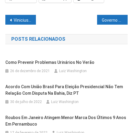
Navegação
Vinicius é o oitavo eliminado no paredão do ‘BBB22’, com 55,87% dos votos
Governo antecipa 13º de aposentados e libera saques do FGTS
de
POSTS RELACIONADOS
Post
Como Prevenir Problemas Urinários No Verão
26 de dezembro de 2021
Luiz Washington
Acordo Com União Brasil Para Eleição Presidencial Não Tem
Relação Com Disputa Na Bahia, Diz PT
30 de julho de 2022
Luiz Washington
Roubos Em Janeiro Atingem Menor Marca Dos Últimos 9 Anos
Casa Nova
Cidades
Em Pernambuco
Casa Nova
Cidades
Programa Farmácia Em Todo Lugar
Cidades
Petrolina
17 de fevereiro de 2022
Luiz Washington