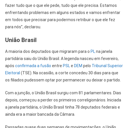
fazer tudo que o que ele pede, tudo que ele precisa. Estamos
enfrentando problemas em alguns estados e vamos enfrentar
em todos que precisar para podermos retribuir o que ele fez
para nós”, declarou.
União Brasil
A maioria dos deputados que migraram para o
PL
na janela
partidária saiu do União Brasil. A legenda nasceu em fevereiro,
após
confirmada a fusão
entre
PS
L
e
DE
M
pelo
Tribunal Superior
Eleitoral
(TSE). Na ocasião, a corte concedeu 30 dias para que
os filiados pudessem optar por permanecer ou deixar o partido.
Com a junção, o União Brasil surgiu com 81 parlamentares. Dias
depois, começou a perder os primeiros correligionários. Iniciada
a janela partidária, o União Brasil tinha 78 deputados federais e
ainda era a maior bancada da Câmara.
Passadas quase duas semanas de movimentações, o União