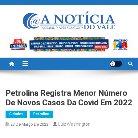
Skip
to
content
A Noticia Do Vale
Blog de Noticias do Vale do São Francisco é Região
Petrolina Registra Menor Número
De Novos Casos Da Covid Em 2022
Cidades
Petrolina
Luiz Washington
23 De Março De 2022