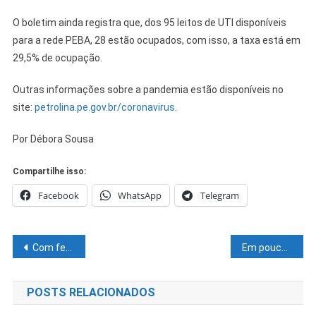
O boletim ainda registra que, dos 95 leitos de UTI disponíveis
para a rede PEBA, 28 estão ocupados, com isso, a taxa está em
29,5% de ocupação.
Outras informações sobre a pandemia estão disponíveis no
site:
petrolina.pe.gov.br/coronavirus
.
Por Débora Sousa
Compartilhe isso:
Facebook
WhatsApp
Telegram
Navegação
Com ferramentas de seleção e suporte profissional, Montana MF produz touros de genética diferenciada
Em pouco mais de um ano, Suzana Ramos entrega a 14ª escola totalmente reformada
de
POSTS RELACIONADOS
Post