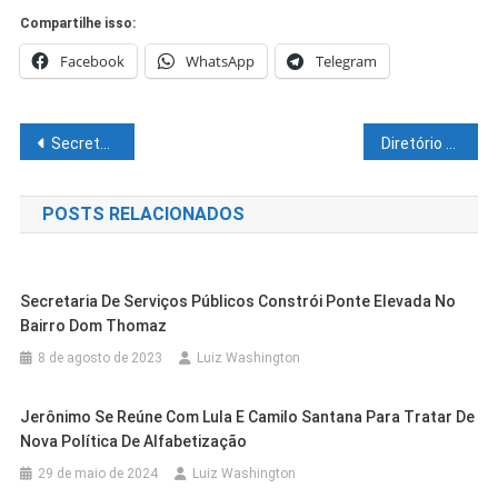
Compartilhe isso:
Facebook
WhatsApp
Telegram
Navegação
Secretaria da Educação lança os Jogos Escolares da Bahia nesta quinta (24)
Diretório do PL na Bahia tem novo comando, e em Juazeiro, mudança pode estar a caminho
de
POSTS RELACIONADOS
Post
Secretaria De Serviços Públicos Constrói Ponte Elevada No
Bairro Dom Thomaz
8 de agosto de 2023
Luiz Washington
Jerônimo Se Reúne Com Lula E Camilo Santana Para Tratar De
Nova Política De Alfabetização
29 de maio de 2024
Luiz Washington