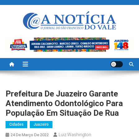
Skip
to
content
A Noticia Do Vale
Blog de Noticias do Vale do São Francisco é Região
Prefeitura De Juazeiro Garante
Atendimento Odontológico Para
População Em Situação De Rua
Cidades
Juazeiro
Luiz Washington
24 De Março De 2022