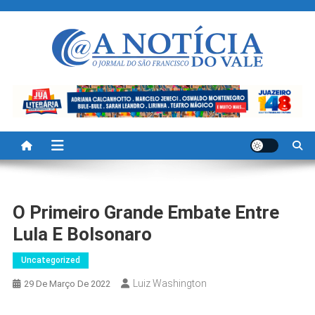
Skip
to
content
A Noticia Do Vale
Blog de Noticias do Vale do São Francisco é Região
O Primeiro Grande Embate Entre
Lula E Bolsonaro
Uncategorized
Luiz Washington
29 De Março De 2022