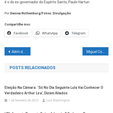
é o do ex-governador do Espírito Santo, Paulo Hartun
Por
Denise Rothenburg/Fotos: Divulgação
Compartilhe isso:
Facebook
WhatsApp
Telegram
Navegação
Além da coincidência: filhas de irmãs gêmeas nascem com uma hora de diferença
Miguel Coelho divulga programação do São João nesta terça
de
POSTS RELACIONADOS
Post
Eleição Na Câmara: ‘Só No Dia Seguinte Lula Vai Conhecer O
Verdadeiro Arthur Lira’, Dizem Aliados
1 de fevereiro de 2023
Luiz Washington