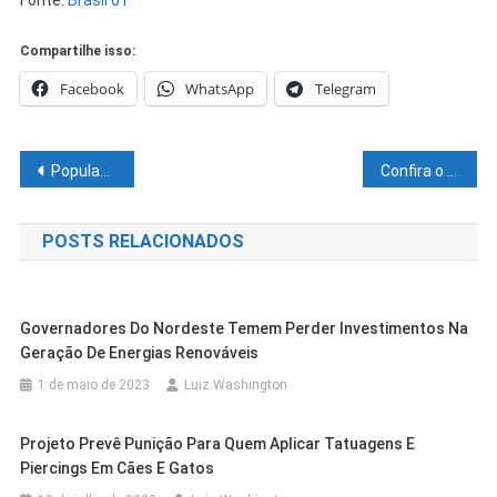
Fonte:
Brasil 61
Compartilhe isso:
Facebook
WhatsApp
Telegram
Navegação
População aproveita serviços sociais no encerramento do ‘Estação Saúde’
Confira o cronograma da Unidade Móvel de Atendimento Odontológico desta semana
de
POSTS RELACIONADOS
Post
Governadores Do Nordeste Temem Perder Investimentos Na
Geração De Energias Renováveis
1 de maio de 2023
Luiz Washington
Projeto Prevê Punição Para Quem Aplicar Tatuagens E
Piercings Em Cães E Gatos