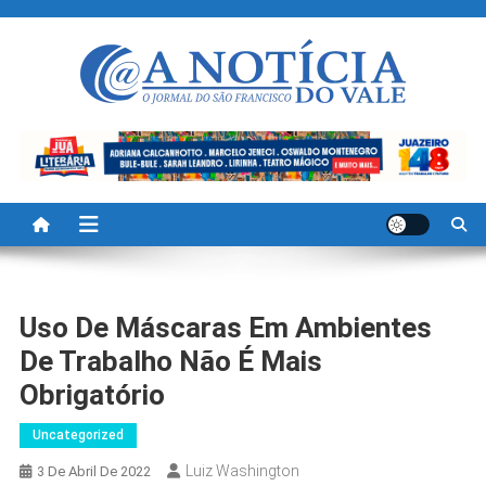
Skip
to
content
A Noticia Do Vale
Blog de Noticias do Vale do São Francisco é Região
Uso De Máscaras Em Ambientes
De Trabalho Não É Mais
Obrigatório
Uncategorized
Luiz Washington
3 De Abril De 2022