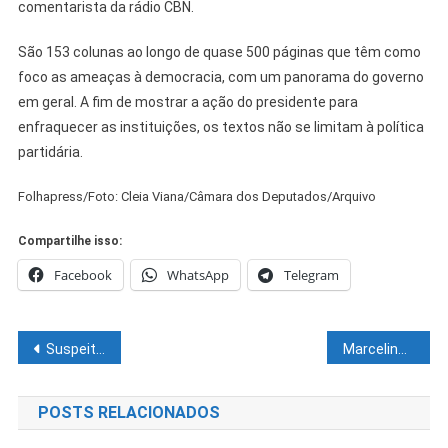
comentarista da rádio CBN.
São 153 colunas ao longo de quase 500 páginas que têm como
foco as ameaças à democracia, com um panorama do governo
em geral. A fim de mostrar a ação do presidente para
enfraquecer as instituições, os textos não se limitam à política
partidária.
Folhapress/Foto: Cleia Viana/Câmara dos Deputados/Arquivo
Compartilhe isso:
Facebook
WhatsApp
Telegram
Navegação
Suspeitas de corrupção em ‘balcão do MEC’ seguem na mira de PF, CGU e TCU
Marcelinho Veiga se filia ao União Brasil e vai para a reeleição na base política de ACM Neto
de
POSTS RELACIONADOS
Post