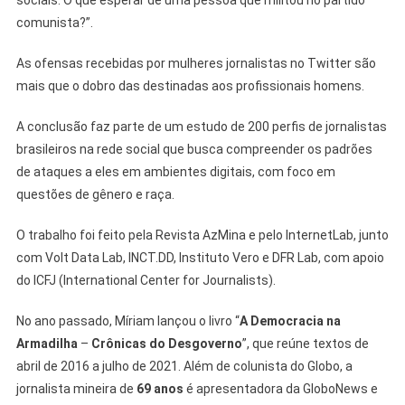
sociais. O que esperar de uma pessoa que militou no partido
comunista?”.
As ofensas recebidas por mulheres jornalistas no Twitter são
mais que o dobro das destinadas aos profissionais homens.
A conclusão faz parte de um estudo de 200 perfis de jornalistas
brasileiros na rede social que busca compreender os padrões
de ataques a eles em ambientes digitais, com foco em
questões de gênero e raça.
O trabalho foi feito pela Revista AzMina e pelo InternetLab, junto
com Volt Data Lab, INCT.DD, Instituto Vero e DFR Lab, com apoio
do ICFJ (International Center for Journalists).
No ano passado, Míriam lançou o livro “
A Democracia na
Armadilha
–
Crônicas do Desgoverno
”, que reúne textos de
abril de 2016 a julho de 2021. Além de colunista do Globo, a
jornalista mineira de
69 anos
é apresentadora da GloboNews e