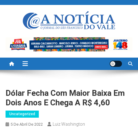
Skip
to
content
A Noticia Do Vale
Blog de Noticias do Vale do São Francisco é Região
Dólar Fecha Com Maior Baixa Em
Dois Anos E Chega A R$ 4,60
Uncategorized
Luiz Washington
5 De Abril De 2022