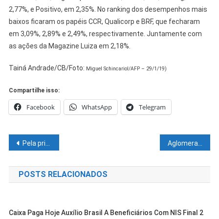
2,77%, e Positivo, em 2,35%. No ranking dos desempenhos mais
baixos ficaram os papéis CCR, Qualicorp e BRF, que fecharam
em 3,09%, 2,89% e 2,49%, respectivamente. Juntamente com
as ações da Magazine Luiza em 2,18%.
Tainá Andrade/CB/Foto:
Miguel Schincariol/AFP – 29/1/19)
Compartilhe isso:
Facebook
WhatsApp
Telegram
Navegação
Pela primeira vez Bahia não registra casos de Covid-19 em 24 horas
Aglomeração de pessoas e muita desorganização em frente ao Banco da Caixa Econômica
de
POSTS RELACIONADOS
Post
Caixa Paga Hoje Auxílio Brasil A Beneficiários Com NIS Final 2