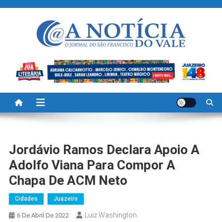
Skip
to
content
A Noticia Do Vale
Blog de Noticias do Vale do São Francisco é Região
Jordávio Ramos Declara Apoio A
Adolfo Viana Para Compor A
Chapa De ACM Neto
Cidades
Juazeiro
Luiz Washington
6 De Abril De 2022