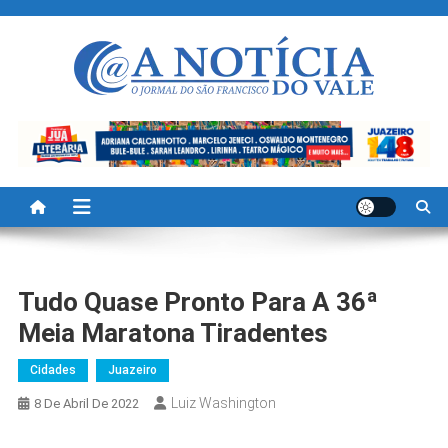
Skip
to
content
A Noticia Do Vale
Blog de Noticias do Vale do São Francisco é Região
Tudo Quase Pronto Para A 36ª
Meia Maratona Tiradentes
Cidades
Juazeiro
Luiz Washington
8 De Abril De 2022