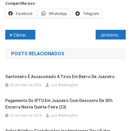
Compartilhe isso:
Facebook
WhatsApp
Telegram
Navegação
Câmara Municipal de Juazeiro entrega título de cidadania ao deputado Daniel Almeida e ao secretário estadual Davidson Magalhães
Jerônimo recebe apoio de prefeitos e presidentes de consórcios: “Juntos, podemos fazer mais e melhor”
de
POSTS RELACIONADOS
Post
Sanfoneiro É Assassinado A Tiros Em Bairro De Juazeiro
30 de maio de 2026
Luiz Washington
Pagamento Do IPTU Em Juazeiro Com Desconto De 30%
Encerra Nesta Quinta-Feira (23)
22 de maio de 2024
Luiz Washington