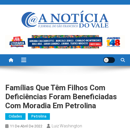
Skip
to
content
A Noticia Do Vale
Blog de Noticias do Vale do São Francisco é Região
Famílias Que Têm Filhos Com
Deficiências Foram Beneficiadas
Com Moradia Em Petrolina
Cidades
Petrolina
Luiz Washington
11 De Abril De 2022