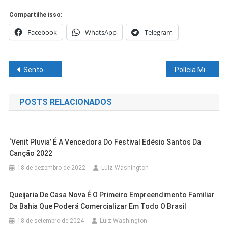
Compartilhe isso:
Facebook
WhatsApp
Telegram
Navegação
Sento-Sé participa da Conferência Estadual de Educação da Bahia
Polícia Militar apreende arma de fogo em Casa Nova
de
POSTS RELACIONADOS
Post
‘Venit Pluvia’ É A Vencedora Do Festival Edésio Santos Da
Canção 2022
18 de dezembro de 2022
Luiz Washington
Queijaria De Casa Nova É O Primeiro Empreendimento Familiar
Da Bahia Que Poderá Comercializar Em Todo O Brasil
18 de setembro de 2024
Luiz Washington