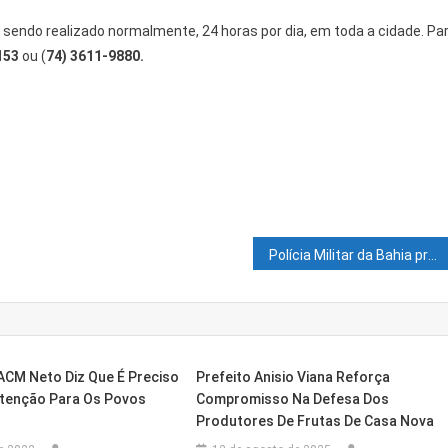
a sendo realizado normalmente, 24 horas por dia, em toda a cidade. Pa
153
ou (
74) 3611-9880.
Polícia Militar da Bahia prende, em Juazeiro, elemento foragido de Alagoas
ACM Neto Diz Que É Preciso
Prefeito Anisio Viana Reforça
tenção Para Os Povos
Compromisso Na Defesa Dos
Produtores De Frutas De Casa Nova