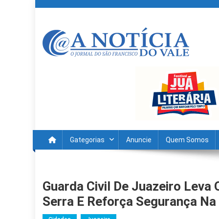
Skip
to
content
A Noticia Do Vale
Blog de Noticias do Vale do São Francisco é Região
Gategorias
Anuncie
Quem Somos
Guarda Civil De Juazeiro Leva
Serra E Reforça Segurança N