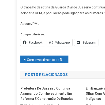
O trabalho de rotina da Guarda Civil de Juazeiro continu
acionar a GCM, a população pode ligar para os números
Ascom/PMJ
Compartilhe isso:
Facebook
WhatsApp
Telegram
Navegação
Com investimento de R$ 233 milhões para 2022, alimentação escolar é ampliada na rede estadual
de
POSTS RELACIONADOS
Post
Prefeitura De Juazeiro Continua
Em Banzaê, 
Avançando Com Investimento Em
Olhar Com A
Reforma E Construção De Escolas
Indígenas