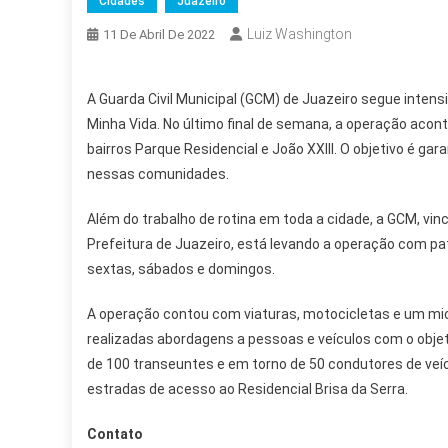
Cidades
Juazeiro
Luiz Washington
11 De Abril De 2022
A Guarda Civil Municipal (GCM) de Juazeiro segue inten
Minha Vida. No último final de semana, a operação acon
bairros Parque Residencial e João XXIII. O objetivo é ga
nessas comunidades.
Além do trabalho de rotina em toda a cidade, a GCM, vi
Prefeitura de Juazeiro, está levando a operação com pa
sextas, sábados e domingos.
A operação contou com viaturas, motocicletas e um micr
realizadas abordagens a pessoas e veículos com o objet
de 100 transeuntes e em torno de 50 condutores de ve
estradas de acesso ao Residencial Brisa da Serra.
Contato