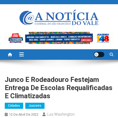
Skip
to
content
A Noticia Do Vale
Blog de Noticias do Vale do São Francisco é Região
Junco E Rodeadouro Festejam
Entrega De Escolas Requalificadas
E Climatizadas
Cidades
Juazeiro
Luiz Washington
12 De Abril De 2022