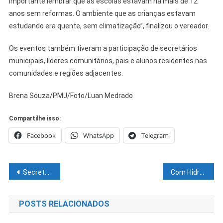
importante lembrar que as escolas estavam há mais de 12
anos sem reformas. O ambiente que as crianças estavam
estudando era quente, sem climatização”, finalizou o vereador.
Os eventos também tiveram a participação de secretários
municipais, líderes comunitários, pais e alunos residentes nas
comunidades e regiões adjacentes.
Brena Souza/PMJ/Foto/Luan Medrado
Compartilhe isso:
Facebook
WhatsApp
Telegram
Navegação
Secretarias de Cultura e Turismo abrem Mapeamento dos Municípios no projeto Bahia Estado Locação
Com Hidrogênio Verde, Bahia anuncia atração de investimentos e aposta em energias limpas
de
POSTS RELACIONADOS
Post