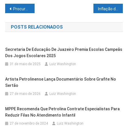
Navegação
Procura por peixes na Semana Santa movimenta tradicional mercado central em Petrolina
Inflação da cesta básica salta de 13% para 21% em março; veja ranking
de
POSTS RELACIONADOS
Post
Secretaria De Educação De Juazeiro Premia Escolas Campeãs
Dos Jogos Escolares 2025
31 de maio de 2025
Luiz Washington
Artista Petrolinense Lança Documentário Sobre Grafite No
Sertão
27 de maio de 2026
Luiz Washington
MPPE Recomenda Que Petrolina Contrate Especialistas Para
Casa Nova
Cidades
Reduzir Filas No Atendimento Infantil
Casa Nova
Cidades
Programa Farmácia Em Todo Lugar
Cidades
Petrolina
27 de novembro de 2024
Luiz Washington
Prefeitura De Casa Nova Promove