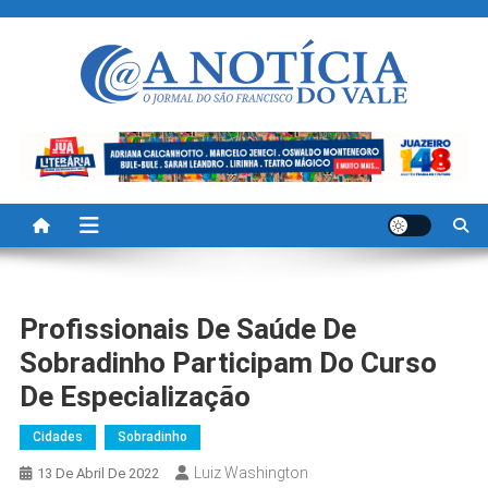
Skip
to
content
A Noticia Do Vale
Blog de Noticias do Vale do São Francisco é Região
Profissionais De Saúde De
Sobradinho Participam Do Curso
De Especialização
Cidades
Sobradinho
Luiz Washington
13 De Abril De 2022