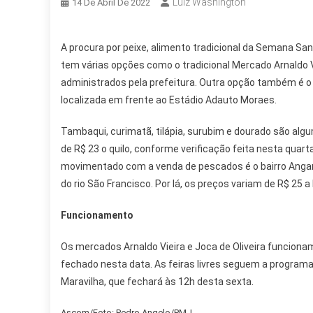
Luiz Washington
14 De Abril De 2022
A procura por peixe, alimento tradicional da Semana S
tem várias opções como o tradicional Mercado Arnaldo V
administrados pela prefeitura. Outra opção também é o 
localizada em frente ao Estádio Adauto Moraes.
Tambaqui, curimatã, tilápia, surubim e dourado são alg
de R$ 23 o quilo, conforme verificação feita nesta quart
movimentado com a venda de pescados é o bairro Angar
do rio São Francisco. Por lá, os preços variam de R$ 25 a 
Funcionamento
Os mercados Arnaldo Vieira e Joca de Oliveira funciona
fechado nesta data. As feiras livres seguem a programa
Maravilha, que fechará às 12h desta sexta.
Ascom/Foto: Pedro Angelo/PMJ