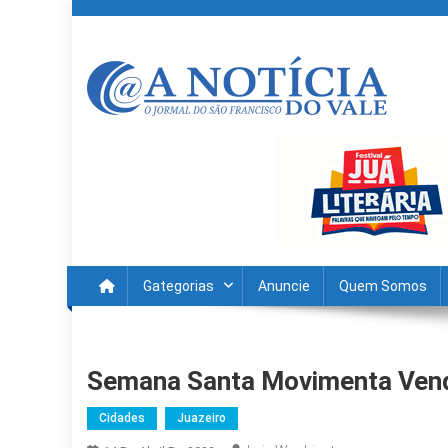
Skip
to
content
A Noticia Do Vale
Blog de Noticias do Vale do São Francisco é Região
Gategorias
Anuncie
Quem Somos
Semana Santa Movimenta Vend
Cidades
Juazeiro