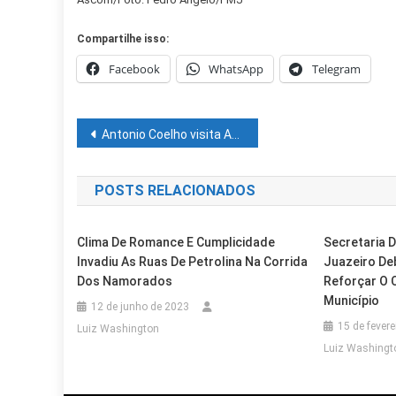
Compartilhe isso:
Facebook
WhatsApp
Telegram
Navegação
Antonio Coelho visita Afrânio e vistoria obras de pavimentação no sábado
de
POSTS RELACIONADOS
Post
Clima De Romance E Cumplicidade
Secretaria 
Invadiu As Ruas De Petrolina Na Corrida
Juazeiro De
Dos Namorados
Reforçar O 
Município
12 de junho de 2023
15 de fevere
Luiz Washington
Luiz Washingt
Casa Nova
Cidades
Cidades
Outras Cidades
NEAM De Casa Nova Entra Em Fase 
Cidades
Outras Cidades