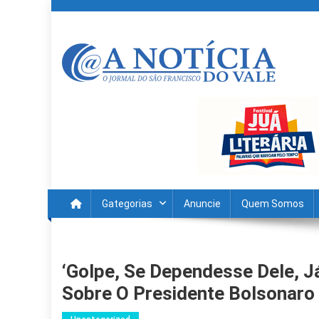
Skip
to
content
A Noticia Do Vale
Blog de Noticias do Vale do São Francisco é Região
Gategorias
Anuncie
Quem Somos
‘Golpe, Se Dependesse Dele, J
Sobre O Presidente Bolsonaro