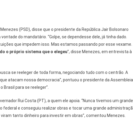
 Menezes (PSD), disse que o presidente da República Jair Bolsonaro
 vontade do mandatário. “Golpe, se dependesse dele, já tinha dado.
ituições que impedem isso. Mas estamos passando por esse vexame.
do o próprio sistema que o elegeu
”, disse Menezes, em entrevista à
e busca se reeleger de toda forma, negociando tudo com o centrão. A
que atacam nossa democracia”, pontuou o presidente da Assembleia
 Brasil para se reeleger”.
governador Rui Costa (PT), a quem ele apoia. “Nunca tivemos um grande
o federal e conseguiu realizar obras e tocar uma grande administraç
a viram tanto dinheiro para investir em obras”, comentou Menezes.