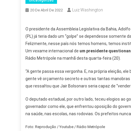
Uncategorized
Luiz Washington
20 De Abril De 2022
O presidente da Assembleia Legislativa da Bahia, Adolfo
(PL) já teria dado um “golpe” se dependesse somente da
Felizmente, nesse país nós temos homens, temos inst
Um vexame internacional de
um presidente questionan
Rádio Metrópole na manhã desta quarta-feira (20).
“A gente passa essa vergonha. E, na própria eleição, el
gente vê orçamento secreto e outras tantas manobras 
que ressaltou que Jair Bolsonaro seria capaz de “vender o
O deputado estadual, por outro lado, teceu elogios ao 
governador como ele, que enfrentou oposição do govern
na saúde, nas escolas, nas rodovias. Os prefeitos nunc
Foto: Reprodução / Youtube / Rádio Metrópole