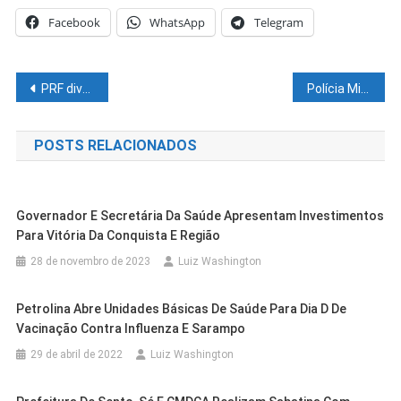
Facebook
WhatsApp
Telegram
Navegação
PRF divulga balanço da Operação Tiradentes em Pernambuco
Polícia Militar da Bahia realiza Operação Blitz Protege Norte no final de semana
de
POSTS RELACIONADOS
Post
Governador E Secretária Da Saúde Apresentam Investimentos
Para Vitória Da Conquista E Região
28 de novembro de 2023
Luiz Washington
Petrolina Abre Unidades Básicas De Saúde Para Dia D De
Vacinação Contra Influenza E Sarampo
29 de abril de 2022
Luiz Washington