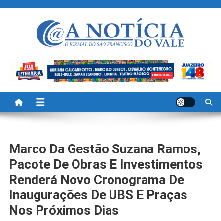
Skip
to
content
A Noticia Do Vale
Blog de Noticias do Vale do São Francisco é Região
Marco Da Gestão Suzana Ramos,
Pacote De Obras E Investimentos
Renderá Novo Cronograma De
Inaugurações De UBS E Praças
Nos Próximos Dias