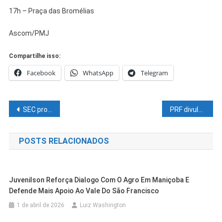
17h – Praça das Bromélias
Ascom/PMJ
Compartilhe isso:
Facebook
WhatsApp
Telegram
Navegação
SEC prorroga até 2 de maio inscrições para o programa Universidade Para Todos
PRF divulga balanço da Operação Tiradentes em Pernambuco
de
POSTS RELACIONADOS
Post
Juvenilson Reforça Dialogo Com O Agro Em Maniçoba E
Defende Mais Apoio Ao Vale Do São Francisco
1 de abril de 2026
Luiz Washington