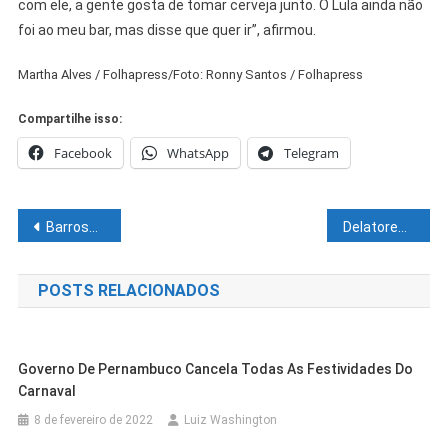
com ele, a gente gosta de tomar cerveja junto. O Lula ainda não
foi ao meu bar, mas disse que quer ir”, afirmou.
Martha Alves / Folhapress/Foto: Ronny Santos / Folhapress
Compartilhe isso:
Facebook
WhatsApp
Telegram
Navegação
Barroso, do STF, diz que Forças Armadas são orientadas a atacar sistema eleitoral
Delatores da Lava Jato querem anular acordos e receber dinheiro de volta
de
POSTS RELACIONADOS
Post
Governo De Pernambuco Cancela Todas As Festividades Do
Carnaval
8 de fevereiro de 2022
Luiz Washington