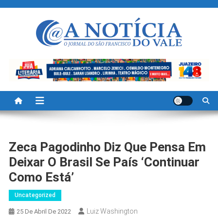
Skip
to
content
A Noticia Do Vale
Blog de Noticias do Vale do São Francisco é Região
Zeca Pagodinho Diz Que Pensa Em
Deixar O Brasil Se País ‘continuar
Como Está’
Uncategorized
Luiz Washington
25 De Abril De 2022