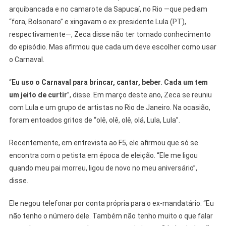
arquibancada e no camarote da Sapucaí, no Rio —que pediam
“fora, Bolsonaro” e xingavam o ex-presidente Lula (PT),
respectivamente—, Zeca disse não ter tomado conhecimento
do episódio. Mas afirmou que cada um deve escolher como usar
o Carnaval.
“
Eu uso o Carnaval para brincar, cantar, beber
.
Cada um tem
um jeito de curtir
”, disse. Em março deste ano, Zeca se reuniu
com Lula e um grupo de artistas no Rio de Janeiro. Na ocasião,
foram entoados gritos de “olê, olê, olê, olá, Lula, Lula”.
Recentemente, em entrevista ao F5, ele afirmou que só se
encontra com o petista em época de eleição. “Ele me ligou
quando meu pai morreu, ligou de novo no meu aniversário”,
disse.
Ele negou telefonar por conta própria para o ex-mandatário. “Eu
não tenho o número dele. Também não tenho muito o que falar