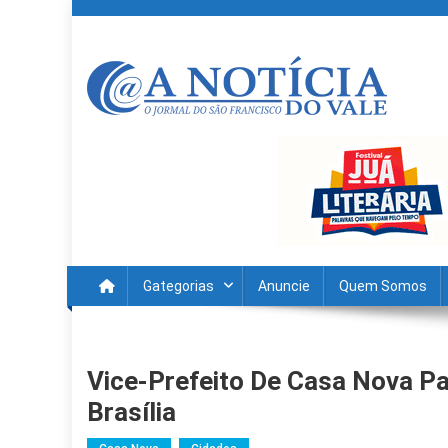
Skip
to
content
A Noticia Do Vale
Blog de Noticias do Vale do São Francisco é Região
Gategorias
Anuncie
Quem Somos
Vice-Prefeito De Casa Nova P
Brasília