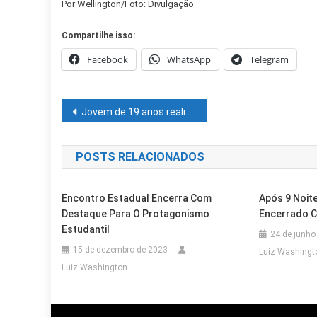
Por Wellington/Foto: Divulgação
Compartilhe isso:
Facebook
WhatsApp
Telegram
Navegação
Jovem de 19 anos realiza sonho de conhecer o mar e escolhe praia de Itapuã como primeira parada
de
POSTS RELACIONADOS
Post
Encontro Estadual Encerra Com
Após 9 Noit
Destaque Para O Protagonismo
Encerrado 
Estudantil
24 de junho
15 de dezembro de 2023
Luiz Washingt
Luiz Washington
Cidades
Juazeiro
Cidades
Juazeiro
Outras Cidades
Salvador
Cidades
Juazeiro
Aciaj Apoia Programa De Revitaliz
Prefeitura De Juazeiro Entrega Se
Venda Mais Cara Da História Do Ba