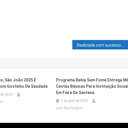
Realizada com sucesso Em Sobradinho a Iª Edição do Workshop de Barbeiros do Vale
es, São João 2025 É
Programa Bahia Sem Fome Entrega Mi
Com Gostinho De Saudade
Cestas Básicas Para Instituição Socia
Em Feira De Santana
 de 2025
7 de abril de 2023
on
Luiz Washington
ação Financeira Do Comércio Das BRs 325 E 407
gunda Etapa Do Projeto De Boiamento Do Rio São
hia, Atacante É Apresentado Em Rival Da Série A