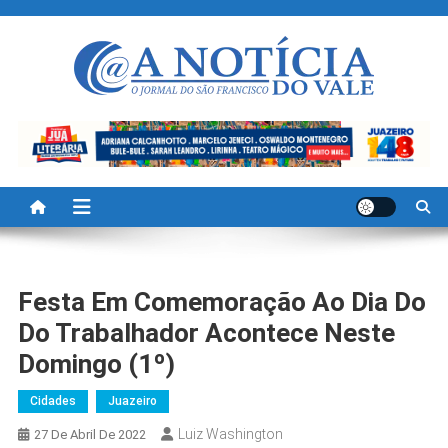
Skip
to
content
A Noticia Do Vale
Blog de Noticias do Vale do São Francisco é Região
Festa Em Comemoração Ao Dia Do
Do Trabalhador Acontece Neste
Domingo (1º)
Cidades
Juazeiro
Luiz Washington
27 De Abril De 2022