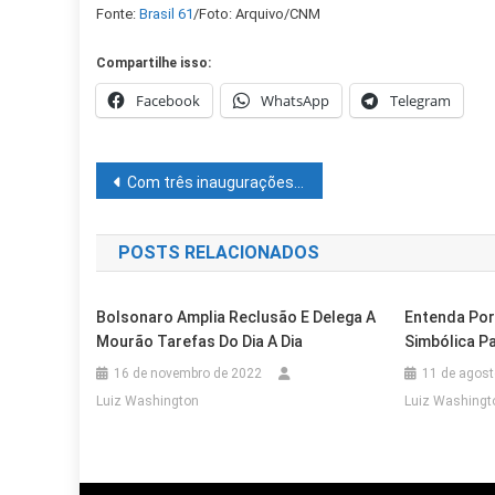
Fonte:
Brasil 61
/Foto: Arquivo/CNM
Compartilhe isso:
Facebook
WhatsApp
Telegram
Navegação
Com três inaugurações em menos de dois meses, Santander reforça estratégia de expansão na Bahia
de
POSTS RELACIONADOS
Post
Bolsonaro Amplia Reclusão E Delega A
Entenda Por
Mourão Tarefas Do Dia A Dia
Simbólica P
16 de novembro de 2022
11 de agost
Luiz Washington
Luiz Washingt
Cidades
Juazeiro
Cidades
Juazeiro
Outras Cidades
Salvador
Cidades
Juazeiro
Aciaj Apoia Programa De Revitaliz
Prefeitura De Juazeiro Entrega Se
Venda Mais Cara Da História Do Ba