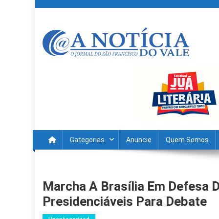
Skip
to
content
A Noticia Do Vale
Blog de Noticias do Vale do São Francisco é Região
Gategorias
Anuncie
Quem Somos
Marcha A Brasília Em Defesa 
Presidenciáveis Para Debate