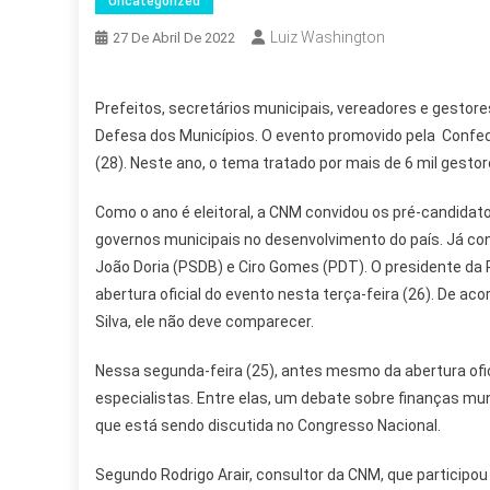
Uncategorized
Luiz Washington
27 De Abril De 2022
Prefeitos, secretários municipais, vereadores e gestores
Defesa dos Municípios. O evento promovido pela Confe
(28). Neste ano, o tema tratado por mais de 6 mil gestor
Como o ano é eleitoral, a CNM convidou os pré-candidato
governos municipais no desenvolvimento do país. Já c
João Doria (PSDB) e Ciro Gomes (PDT). O presidente da 
abertura oficial do evento nesta terça-feira (26). De ac
Silva, ele não deve comparecer.
Nessa segunda-feira (25), antes mesmo da abertura ofic
especialistas. Entre elas, um debate sobre finanças mu
que está sendo discutida no Congresso Nacional.
Segundo Rodrigo Arair, consultor da CNM, que participou