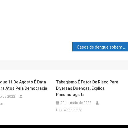
Casos de dengue sobem 95,2% no Brasil
que 11 De Agosto É Data
Tabagismo É Fator De Risco Para
ara Atos Pela Democracia
Diversas Doenças, Explica
Pneumologista
o de 2022
29 de maio de 2023
on
Luiz Washington
ação Financeira Do Comércio Das BRs 325 E 407
gunda Etapa Do Projeto De Boiamento Do Rio São
hia, Atacante É Apresentado Em Rival Da Série A