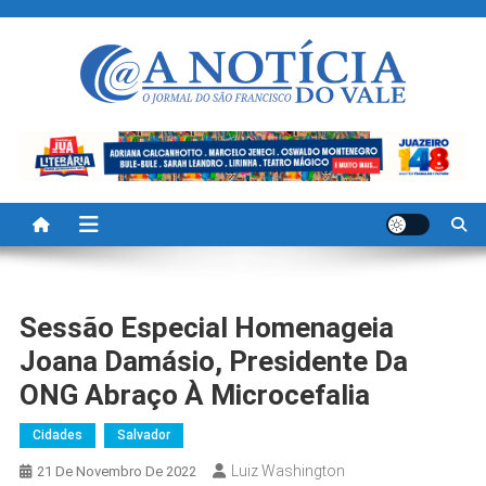
Skip
to
content
A Noticia Do Vale
Blog de Noticias do Vale do São Francisco é Região
Sessão Especial Homenageia
Joana Damásio, Presidente Da
ONG Abraço À Microcefalia
Cidades
Salvador
Luiz Washington
21 De Novembro De 2022