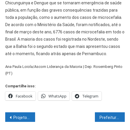
Chicunguinya e Dengue que se tornaram emergência de saúde
pública, em função das graves consequências trazidas para
toda a população, como o aumento dos casos de microcefalia.
De acordo com o Ministério da Saúde, foram notificados, até o
final de março deste ano, 6776 casos de microcefalia em todo o
Brasil. A maioria dos casos foi registrada no Nordeste, sendo
que a Bahia foi o segundo estado que mais apresentou casos
até o momento, ficando atrás apenas de Pernambuco.
Ana Paula Loiola/Ascom Liderança da Maioria | Dep. Rosemberg Pinto
(PT)
Compartilhe isso:
Facebook
WhatsApp
Telegram
Navegação
Projetos baianos chegam à etapa final de premiação nacional
Prefeitura de Juazeiro prorroga inscrições do Festival Edésio Santos
de