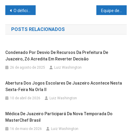
Navegação
O déficit que Bolsonaro criou
Equipe de Lula deve propor salário-mínimo de R$ 1.320 em 2023
de
POSTS RELACIONADOS
Post
Condenado Por Desvio De Recursos Da Prefeitura De
Juazeiro, Zó Acredita Em Reverter Decisão
26 de agosto de 2025
Luiz Washington
Abertura Dos Jogos Escolares De Juazeiro Acontece Nesta
Sexta-Feira Na Orla II
10 de abril de 2026
Luiz Washington
Médica De Juazeiro Participará Da Nova Temporada Do
Cidades
Outras Cidades
MasterChef Brasil
Cidades
Outras Cidades
Exame Toxicológico Passa A Ser
Cidades
Outras Cidades
16 de maio de 2026
Luiz Washington
Polícia Rodoviária Federal Segue