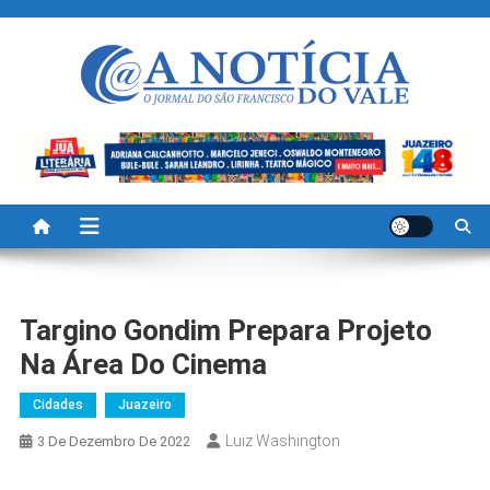
Skip
to
content
A Noticia Do Vale
Blog de Noticias do Vale do São Francisco é Região
Targino Gondim Prepara Projeto
Na Área Do Cinema
Cidades
Juazeiro
Luiz Washington
3 De Dezembro De 2022