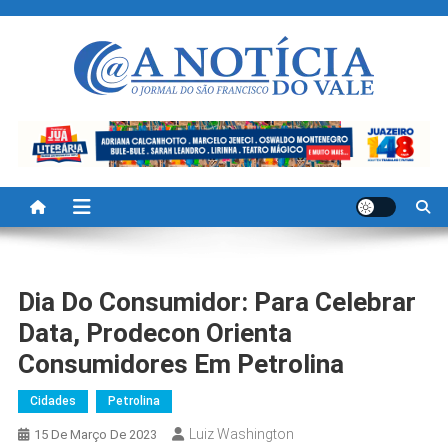
Skip
to
content
A Noticia Do Vale
Blog de Noticias do Vale do São Francisco é Região
Dia Do Consumidor: Para Celebrar
Data, Prodecon Orienta
Consumidores Em Petrolina
Cidades
Petrolina
Luiz Washington
15 De Março De 2023