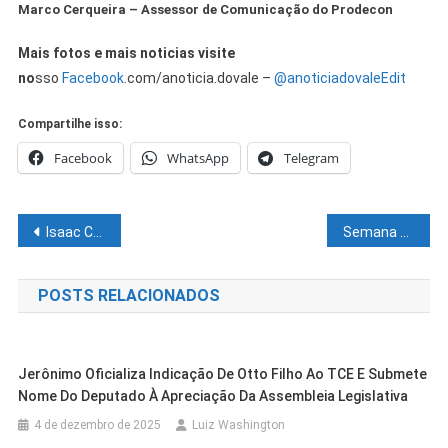
Marco Cerqueira – Assessor de Comunicação do Prodecon
Mais fotos e mais noticias visite
no
sso
Facebook
.com/anoticia.dovale –
@anoticiadovale
Edit
Compartilhe isso:
Facebook
WhatsApp
Telegram
Navegação
Isaac Carvalho se reúne com comunidade beneficiada com ampliação de adutora no distrito de Pinhões
Semana do consumidor: loja virtual da Belgo Arames tem produtos com até 70% de desconto
de
POSTS RELACIONADOS
Post
Jerônimo Oficializa Indicação De Otto Filho Ao TCE E Submete
Nome Do Deputado À Apreciação Da Assembleia Legislativa
4 de dezembro de 2025
Luiz Washington