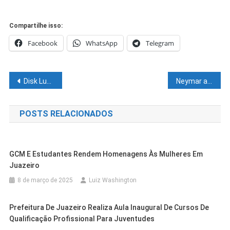
Compartilhe isso:
Facebook
WhatsApp
Telegram
Navegação
Disk Luz: SESP segue avançando com os serviços de manutenção e ampliação da iluminação pública na sede e interior
Neymar assina contrato com o Al-Hilal, da Arábia Saudita
de
POSTS RELACIONADOS
Post
GCM E Estudantes Rendem Homenagens Às Mulheres Em
Juazeiro
8 de março de 2025
Luiz Washington
Prefeitura De Juazeiro Realiza Aula Inaugural De Cursos De
Qualificação Profissional Para Juventudes