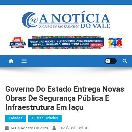
Skip
to
content
A Noticia Do Vale
Blog de Noticias do Vale do São Francisco é Região
Governo Do Estado Entrega Novas
Obras De Segurança Pública E
Infraestrutura Em Iaçu
Cidades
Outras Cidades
Luiz Washington
14 De Agosto De 2023