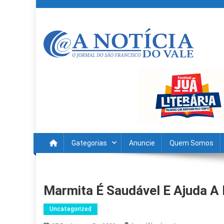
Skip
to
content
A Noticia Do Vale
Blog de Noticias do Vale do São Francisco é Região
Gategorias
Anuncie
Quem Somos
Marmita É Saudável E Ajuda A
Uncategorized