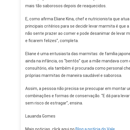
mais tão saborosos depois de reaquecidos.
E, como afirma Eliane Kina, chef e nutricionista que atu
principais critérios para se decidir levar marmita é que
não sente prazer ao comer e pode desanimar de levar m
e ficarem felizes”, completa.
Eliane é uma entusiasta das marmitas: de família japo
ainda na infância, os “bentôs” que a mãe mandava com 
consultório, ela também é procurada como personal chef
próprias marmitas de maneira saudável e saborosa.
Assim, a pessoa não precisa se preocupar em montar um 
combinações e formas de conservação. “E dá para levar 
sem risco de estragar”, ensina.
Lauanda Gomes
Mais noticias, click aqui no
Blog a notícia do Vale