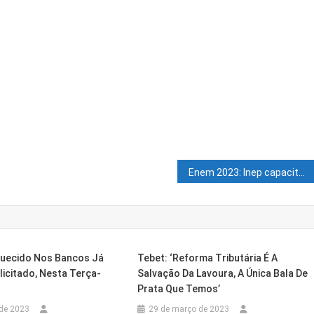
Enem 2023: Inep capacita supervisores que vão atuar no Exame
quecido Nos Bancos Já
Tebet: ‘Reforma Tributária É A
icitado, Nesta Terça-
Salvação Da Lavoura, A Única Bala De
Prata Que Temos’
de 2023
29 de março de 2023