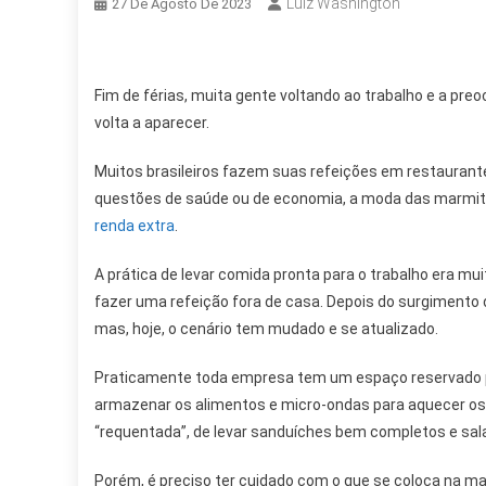
Luiz Washington
27 De Agosto De 2023
Fim de férias, muita gente voltando ao trabalho e a p
volta a aparecer.
Muitos brasileiros fazem suas refeições em restaurante
questões de saúde ou de economia, a moda das marmit
renda extra
.
A prática de levar comida pronta para o trabalho era 
fazer uma refeição fora de casa. Depois do surgimento 
mas, hoje, o cenário tem mudado e se atualizado.
Praticamente toda empresa tem um espaço reservado pa
armazenar os alimentos e micro-ondas para aquecer os
“requentada”, de levar sanduíches bem completos e salad
Porém, é preciso ter cuidado com o que se coloca na ma