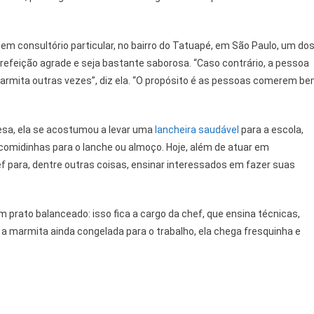
a em consultório particular, no bairro do Tatuapé, em São Paulo, um do
 a refeição agrade e seja bastante saborosa. “Caso contrário, a pessoa
armita outras vezes”, diz ela. “O propósito é as pessoas comerem b
nesa, ela se acostumou a levar uma
lancheira saudável
para a escola,
comidinhas para o lanche ou almoço. Hoje, além de atuar em
 para, dentre outras coisas, ensinar interessados em fazer suas
prato balanceado: isso fica a cargo da chef, que ensina técnicas,
a marmita ainda congelada para o trabalho, ela chega fresquinha e