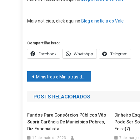
Mais noticias, click aqui no
Blog a notícia do Vale
Compartilhe isso:
Facebook
WhatsApp
Telegram
Navegação
Ministros e Ministras da Cultura do G20 vão se encontrar na Bahia, em 2024
de
POSTS RELACIONADOS
Post
Fundos Para Consórcios Públicos Vão
Dinheiro Es
Suprir Carência De Municípios Pobres,
Pode Ser Sol
Diz Especialista
Feira(7)
12 de maio de 2023
7 de março 