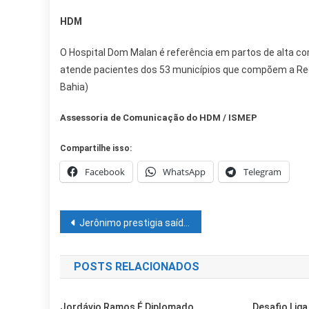
HDM
O Hospital Dom Malan é referência em partos de alta c
atende pacientes dos 53 municípios que compõem a Re
Bahia)
Assessoria de Comunicação do HDM / ISMEP
Compartilhe isso:
Facebook
WhatsApp
Telegram
Navegação
Jerônimo prestigia saída do bloco Zero Hora que desfila pela conscientização e solidariedade na Micareta de Feira 2024
de
POSTS RELACIONADOS
Post
Jordávio Ramos É Diplomado
Desafio Lig