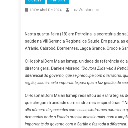
Cidades
Petrolina
Luiz Washington
18 De Abril De 2024
Nesta quarta-feira (18) em Petrolina, a secretária de s
saúde na VIII Gerência Regional de Saúde. Em pauta, as 
Afrânio, Cabrobó, Dormentes, Lagoa Grande, Orocó e Sa
O Hospital Dom Malan Ismep, unidade de referência do a
diretora geral, Daniele Moreno.
“Doutora Zilda veio à Petr
diferencial do governo, que se preocupa com o território, q
região, isso é muito importante para quem faz gestão de saú
O Hospital Dom Malan Ismep ressaltou as estratégias d
que chegam à unidade com síndromes respiratórias. “
N
alto número de pacientes com essas síndromes para ver o 
demandas onde o Estado precisa investir mais, com a amplia
importante do governo com o Sertão e faz toda a diferença,