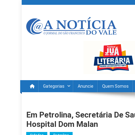
Skip
to
content
A Noticia Do Vale
Blog de Noticias do Vale do São Francisco é Região
Gategorias
Anuncie
Quem Somos
Em Petrolina, Secretária De 
Hospital Dom Malan