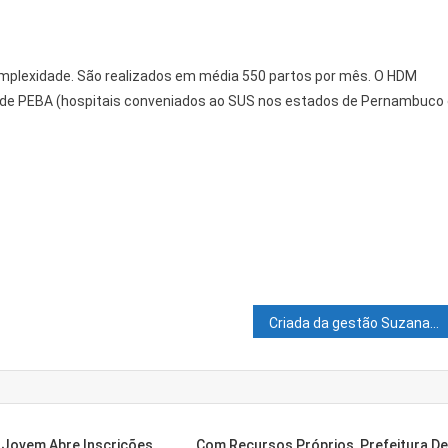
omplexidade. São realizados em média 550 partos por mês. O HDM
de PEBA (hospitais conveniados ao SUS nos estados de Pernambuco 
Criada da gestão Suzana Ramos, Casa da Mulher Rural é marco na vida da mulher do interior de Juazeiro
a Jovem Abre Inscrições
Com Recursos Próprios, Prefeitura D