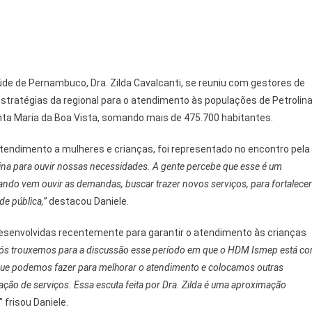
aúde de Pernambuco, Dra. Zilda Cavalcanti, se reuniu com gestores de
estratégias da regional para o atendimento às populações de Petrolina
nta Maria da Boa Vista, somando mais de 475.700 habitantes.
tendimento a mulheres e crianças, foi representado no encontro pela
olina para ouvir nossas necessidades. A gente percebe que esse é um
uando vem ouvir as demandas, buscar trazer novos serviços, para fortalecer
de pública,”
destacou Daniele.
esenvolvidas recentemente para garantir o atendimento às crianças
ós trouxemos para a discussão esse período em que o HDM Ismep está c
que podemos fazer para melhorar o atendimento e colocamos outras
ção de serviços. Essa escuta feita por Dra. Zilda é uma aproximação
” frisou Daniele.