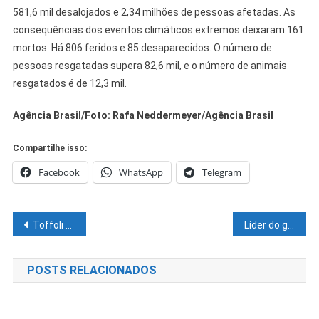
581,6 mil desalojados e 2,34 milhões de pessoas afetadas. As
consequências dos eventos climáticos extremos deixaram 161
mortos. Há 806 feridos e 85 desaparecidos. O número de
pessoas resgatadas supera 82,6 mil, e o número de animais
resgatados é de 12,3 mil.
Agência Brasil/Foto: Rafa Neddermeyer/Agência Brasil
Compartilhe isso:
Facebook
WhatsApp
Telegram
Navegação
Toffoli anula todos os atos da Operação Lava Jato contra Marcelo Odebrecht
Líder do governo pede verificação de quórum e derruba sessão que votaria reajuste de servidores estaduais
de
POSTS RELACIONADOS
Post