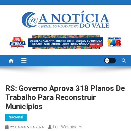
Skip
to
content
A Noticia Do Vale
Blog de Noticias do Vale do São Francisco é Região
RS: Governo Aprova 318 Planos De
Trabalho Para Reconstruir
Municípios
Nacional
Luiz Washington
22 De Maio De 2024