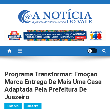
Skip
to
content
A Noticia Do Vale
Blog de Noticias do Vale do São Francisco é Região
Programa Transformar: Emoção
Marca Entrega De Mais Uma Casa
Adaptada Pela Prefeitura De
Juazeiro
Cidades
Juazeiro