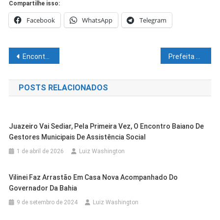
Compartilhe isso:
Facebook
WhatsApp
Telegram
Navegação
Encontro Territorial reúne educadores e gestores do Velho Chico
Prefeita Ana Passos participa da XXV Marcha a Brasília em Defesa dos Municípios em busca de mais desenvolvimento para Sento-Sé
de
POSTS RELACIONADOS
Post
Juazeiro Vai Sediar, Pela Primeira Vez, O Encontro Baiano De
Gestores Municipais De Assistência Social
1 de abril de 2026
Luiz Washington
Vilinei Faz Arrastão Em Casa Nova Acompanhado Do
Governador Da Bahia
9 de setembro de 2024
Luiz Washington