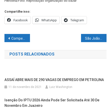
Petrolina/Foto: Reprodução organização do bazar
Compartilhe isso:
Facebook
WhatsApp
Telegram
Navegação
Competições da 44ª edição dos Jogos Escolares Municipais agitam final de semana da comunidade estudantil em Juazeiro
São João dos Bairros: serviços da Prefeitura asseguram evento tranquilo em Petrolina
de
POSTS RELACIONADOS
Post
ASSAÍ ABRE MAIS DE 290 VAGAS DE EMPREGO EM PETROLINA
11 de novembro de 2021
Luiz Washington
Isenção Do IPTU 2026 Ainda Pode Ser Solicitada Até 30 De
Novembro Em Juazeiro