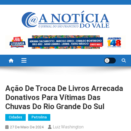
Skip
to
content
A Noticia Do Vale
Blog de Noticias do Vale do São Francisco é Região
Ação De Troca De Livros Arrecada
Donativos Para Vítimas Das
Chuvas Do Rio Grande Do Sul
Cidades
Petrolina
Luiz Washington
27 De Maio De 2024