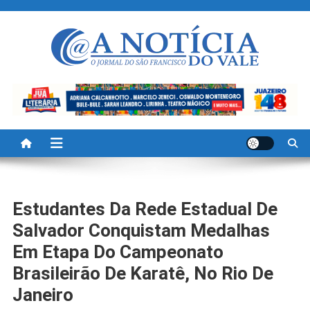
Skip
to
content
A Noticia Do Vale
Blog de Noticias do Vale do São Francisco é Região
Estudantes Da Rede Estadual De
Salvador Conquistam Medalhas
Em Etapa Do Campeonato
Brasileirão De Karatê, No Rio De
Janeiro