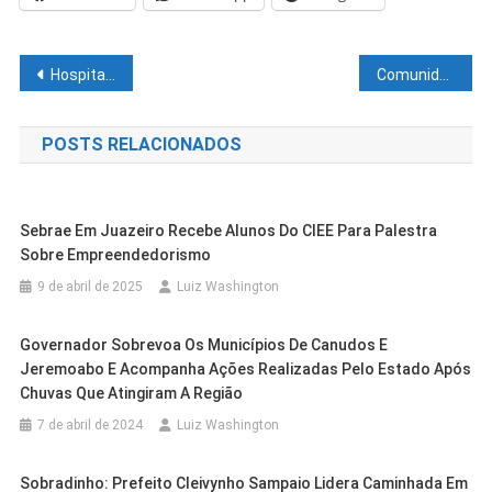
Navegação
Hospital regional de Juazeiro realiza semana alusiva à campanha de higienização das mãos
Comunidade de Conchas no interior de Juazeiro ganha UBS totalmente requalificada
de
POSTS RELACIONADOS
Post
Sebrae Em Juazeiro Recebe Alunos Do CIEE Para Palestra
Sobre Empreendedorismo
9 de abril de 2025
Luiz Washington
Governador Sobrevoa Os Municípios De Canudos E
Jeremoabo E Acompanha Ações Realizadas Pelo Estado Após
Chuvas Que Atingiram A Região
7 de abril de 2024
Luiz Washington
Sobradinho: Prefeito Cleivynho Sampaio Lidera Caminhada Em