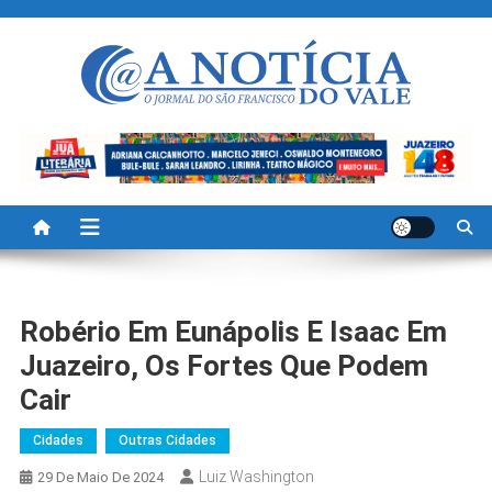
Skip
to
content
A Noticia Do Vale
Blog de Noticias do Vale do São Francisco é Região
Robério Em Eunápolis E Isaac Em
Juazeiro, Os Fortes Que Podem
Cair
Cidades
Outras Cidades
Luiz Washington
29 De Maio De 2024