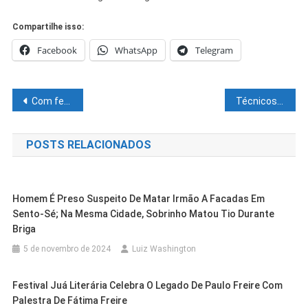
Compartilhe isso:
Facebook
WhatsApp
Telegram
Navegação
Com festejos em três pontos da cidade, Governo promove o maior São João da capital baiana
Técnicos Administrativos das Universidades e Institutos Federais continuam em greve
de
POSTS RELACIONADOS
Post
Homem É Preso Suspeito De Matar Irmão A Facadas Em
Sento-Sé; Na Mesma Cidade, Sobrinho Matou Tio Durante
Briga
5 de novembro de 2024
Luiz Washington
Festival Juá Literária Celebra O Legado De Paulo Freire Com
Palestra De Fátima Freire