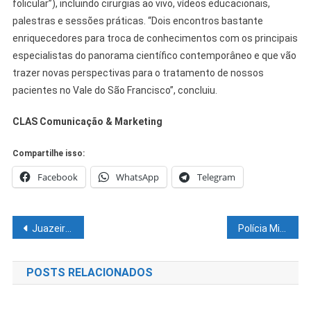
folicular”), incluindo cirurgias ao vivo, vídeos educacionais,
palestras e sessões práticas. “Dois encontros bastante
enriquecedores para troca de conhecimentos com os principais
especialistas do panorama científico contemporâneo e que vão
trazer novas perspectivas para o tratamento de nossos
pacientes no Vale do São Francisco”, concluiu.
CLAS Comunicação & Marketing
Compartilhe isso:
Facebook
WhatsApp
Telegram
Navegação
Juazeiro reafirma gestão de qualidade e, mais uma vez, é indicada ao prêmio ‘TV Band Cidades Excelentes’ com destaque na Saúde e Educação
Polícia Militar da Bahia realiza treinamento contra ocorrência de assalto a instituição financeira em Casa Nova
de
POSTS RELACIONADOS
Post