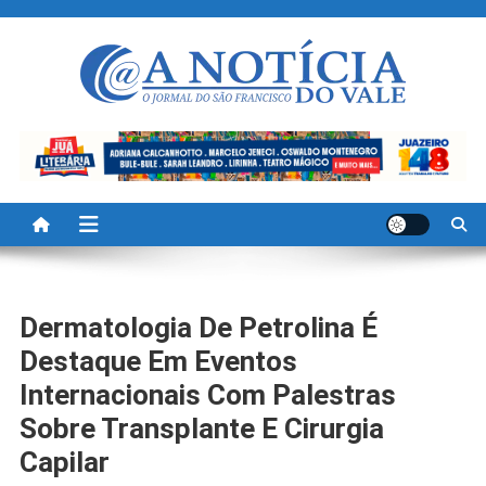
Skip
to
content
A Noticia Do Vale
Blog de Noticias do Vale do São Francisco é Região
Dermatologia De Petrolina É
Destaque Em Eventos
Internacionais Com Palestras
Sobre Transplante E Cirurgia
Capilar